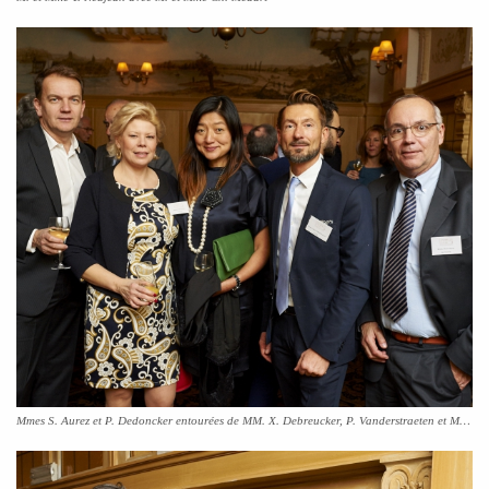
Mmes S. Aurez et P. Dedoncker entourées de MM. X. Debreucker, P. Vanderstraeten et M. Pirson