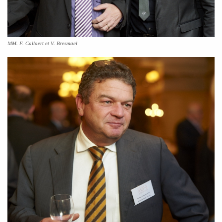
MM. F. Callaert et V. Bresmael