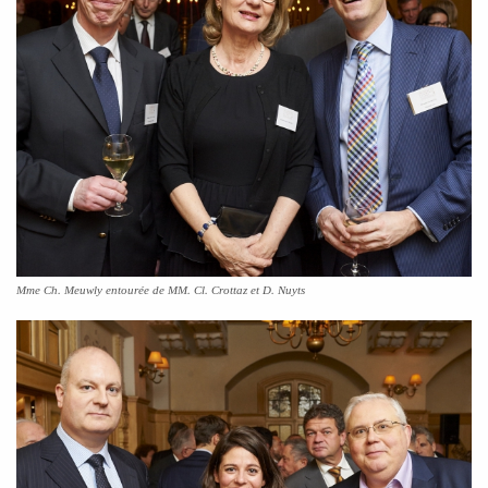
Mme Ch. Meuwly entourée de MM. Cl. Crottaz et D. Nuyts