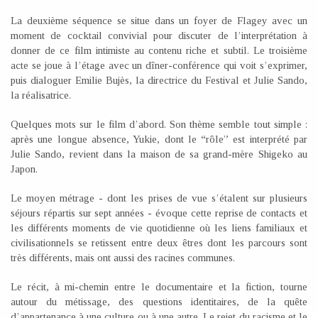
La deuxième séquence se situe dans un foyer de Flagey avec un
moment de cocktail convivial pour discuter de l’interprétation à
donner de ce film intimiste au contenu riche et subtil. Le troisième
acte se joue à l’étage avec un dîner-conférence qui voit s’exprimer,
puis dialoguer Emilie Bujès, la directrice du Festival et Julie Sando,
la réalisatrice.
Quelques mots sur le film d’abord. Son thème semble tout simple :
après une longue absence, Yukie, dont le “rôle” est interprété par
Julie Sando, revient dans la maison de sa grand-mère Shigeko au
Japon.
Le moyen métrage - dont les prises de vue s’étalent sur plusieurs
séjours répartis sur sept années - évoque cette reprise de contacts et
les différents moments de vie quotidienne où les liens familiaux et
civilisationnels se retissent entre deux êtres dont les parcours sont
très différents, mais ont aussi des racines communes.
Le récit, à mi-chemin entre le documentaire et la fiction, tourne
autour du métissage, des questions identitaires, de la quête
d’appartenance à une culture ou à une autre. Le rejet du racisme et le