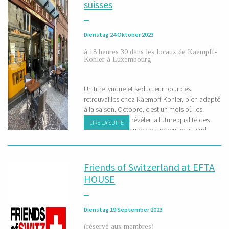
suisses
Dienstag 24 Oktober 2023
à 18 heures 30 dans les locaux de Kaempff-
Kohler à Luxembourg
Un titre lyrique et séducteur pour ces
retrouvailles chez Kaempff-Kohler, bien adapté
à la saison. Octobre, c’est un mois où les
vendanges vont révéler la future qualité des
LIRE LA SUITE
vins, où l’on commence à repenser au Sud
avec la nostalgie de l’été écoulé ou à un projet
pour les mois à venir. Dans un cas comme
dans l’autre, l’invitation à un Risotto italien...
Friends of Switzerland at EFTA
HOUSE
Dienstag 19 September 2023
(réservé aux membres)