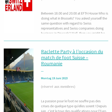
Between 18.00 and 20.00 at EFTA House Who is
doing what in Brussels? You asked yourself the
same question with regard to Swiss
representatives and Swiss companies doing
business in Brussels? Well, then you might be
interested to meet up for the new after work
event organised by the Swiss Chamber of
Commerce in Belgium and Luxemburg,
Raclette Party à l’occasion du
economiesuisse and Switzerland Cheese
match de foot Suisse –
Marketing. You are cordially invited to join us
Roumanie
for the next get-together for wine tasting,
networking, chats and...
Montag 19 Juni 2023
(réservé aux membres)
La passion pour le foot ne souffre pas des
crises de quelque type qu’elles soient ! Depuis
juin, c’est le tour des qualifications pour l’Euro