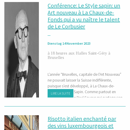
Conférence: Le Style sapin: un
Art nouveau à La Chaux-de-
Fonds qui a vu naître le talent
de Le Corbusier
Dienstag 14 November 2023
à 18 heures aux Halles Saint-Géry à
Bruxelles
L’année “Bruxelles, capitale de l’Art Nouveau”
ne pouvait laisser la Suisse indifférente,
puisque s’est développé, à La Chaux-de-
Fonds, un Style Sapin. Comme partout en
LIRE LA SUITE
Europe, explique Paul Soyeur qui partage son
expérience de président des Amis du Musée
Horta, ce style nouveau apparaît dans une
période d’expansion économique. Ce qui a été
Risotto italien enchanté par
le cas à La...
des vins luxembourgeois et