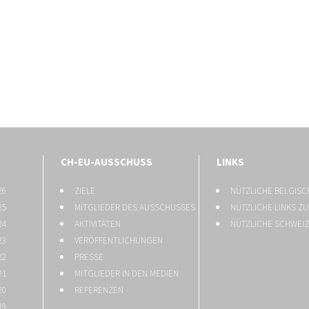
CH-EU-AUSSCHUSS
LINKS
26
ZIELE
NÜTZLICHE BELGISC
25
MITGLIEDER DES AUSSCHUSSES
NÜTZLICHE LINKS Z
24
AKTIVITÄTEN
NÜTZLICHE SCHWEIZ
23
VERÖFFENTLICHUNGEN
22
PRESSE
21
MITGLIEDER IN DEN MEDIEN
20
REFERENZEN
19