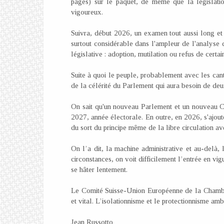
pages) sur le paquet, de même que la législatio
vigoureux.
Suivra, début 2026, un examen tout aussi long et m
surtout considérable dans l'ampleur de l'analyse de
législative : adoption, mutilation ou refus de certai
Suite à quoi le peuple, probablement avec les can
de la célérité du Parlement qui aura besoin de deux
On sait qu'un nouveau Parlement et un nouveau Con
2027, année électorale. En outre, en 2026, s'ajoute 
du sort du principe même de la libre circulation av
On l’a dit, la machine administrative et au-delà, 
circonstances, on voit difficilement l’entrée en vi
se hâter lentement.
Le Comité Suisse-Union Européenne de la Chambre 
et vital. L’isolationnisme et le protectionnisme am
Jean Russotto