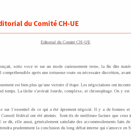
Editorial du Comité CH-UE
Editorial du Comité CH-UE
?
nçait, sotto voce et sur un mode curieusement terne, la fin dite matér
compréhensible après une tortueuse route ou nécessaire discrétion, avant
uement est bien plus qu’une victoire d’étape. Les négociations ont inconte
rand temps. La tâche s'avérait lourde, complexe, et chronophage. On y est a
le sur l’essentiel de ce qui a été âprement négocié. Il y a de bonnes et
Conseil fédéral ont été atteints. Sont-ils de meilleure facture que ceux in
 se dit, elle aussi, généralement satisfaite des accommodements faits de
tendra prudemment la conclusion du long débat interne qui s'amorce en Su