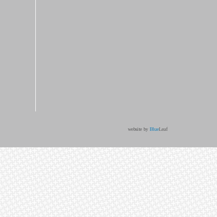
website by
Blue
Leaf