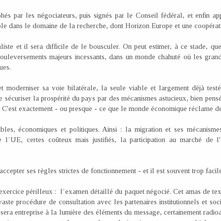
és par les négociateurs, puis signés par le Conseil fédéral, et enfin ap
mple dans le domaine de la recherche, dont Horizon Europe et une coopérat
aliste et il sera difficile de le bousculer. On peut estimer, à ce stade, 
bouleversements majeurs incessants, dans un monde chahuté où les grande
ues.
et moderniser sa voie bilatérale, la seule viable et largement déjà te
de sécuriser la prospérité du pays par des mécanismes astucieux, bien pens
e. C'est exactement - ou presque - ce que le monde économique réclame de
bles, économiques et politiques. Ainsi : la migration et ses mécanismes
 l’UE, certes coûteux mais justifiés, la participation au marché de l'é
accepter ses règles strictes de fonctionnement - et il est souvent trop facile
xercice périlleux : l’examen détaillé du paquet négocié. Cet amas de te
aste procédure de consultation avec les partenaires institutionnels et so
s, sera entreprise à la lumière des éléments du message, certainement radio