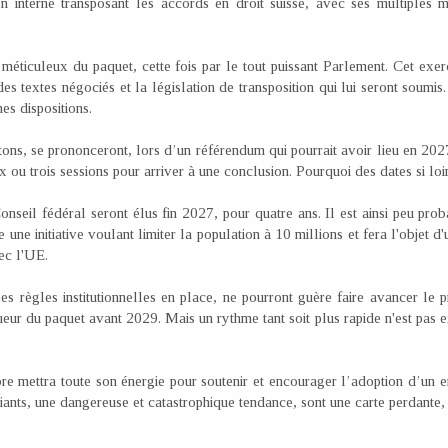
n interne transposant les accords en droit suisse, avec ses multiples
éticuleux du paquet, cette fois par le tout puissant Parlement. Cet exerc
s textes négociés et la législation de transposition qui lui seront soumis.
nes dispositions.
tons, se prononceront, lors d’un référendum qui pourrait avoir lieu en 202
 ou trois sessions pour arriver à une conclusion. Pourquoi des dates si loi
seil fédéral seront élus fin 2027, pour quatre ans. Il est ainsi peu pro
une initiative voulant limiter la population à 10 millions et fera l'objet d
ec l'UE.
les règles institutionnelles en place, ne pourront guère faire avancer le 
gueur du paquet avant 2029. Mais un rythme tant soit plus rapide n'est pas e
mettra toute son énergie pour soutenir et encourager l’adoption d’un en
biants, une dangereuse et catastrophique tendance, sont une carte perdante, 