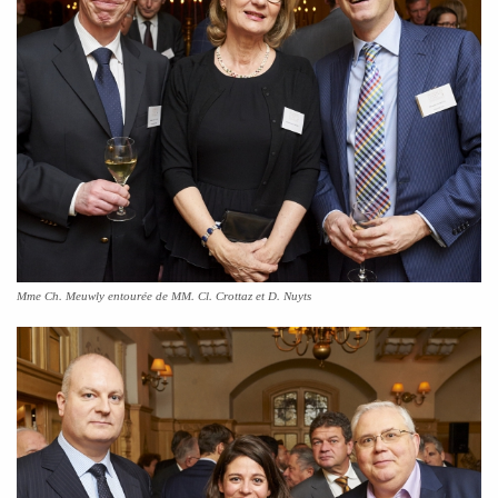
Mme Ch. Meuwly entourée de MM. Cl. Crottaz et D. Nuyts