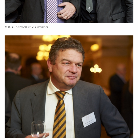
MM. F. Callaert et V. Bresmael