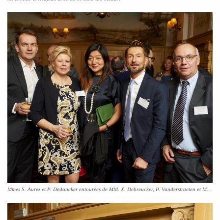
Mmes S. Aurez et P. Dedoncker entourées de MM. X. Debreucker, P. Vanderstraeten et M. Pirson