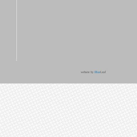
website by
Blue
Leaf