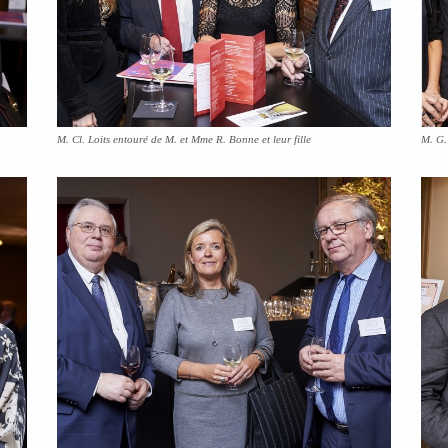
M. Cl. Loits entouré de M. et Mme R. Bonne et leur fille
M. G.