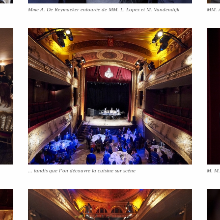
Mme A. De Reymaeker entourée de MM. L. Lopez et M. Vandendijk
MM. A
... tandis que l’on découvre la cuisine sur scène
M. M.