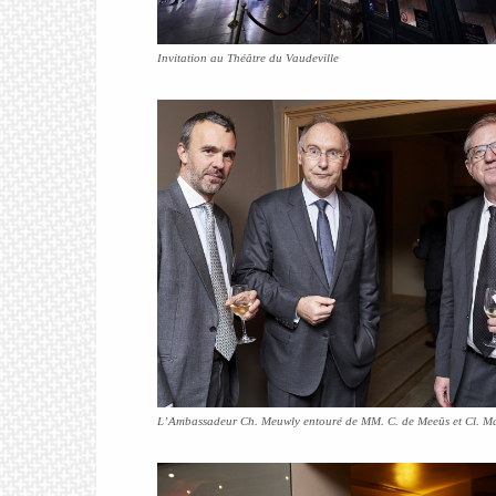
Invitation au Théâtre du Vaudeville
L’Ambassadeur Ch. Meuwly entouré de MM. C. de Meeûs et Cl. M