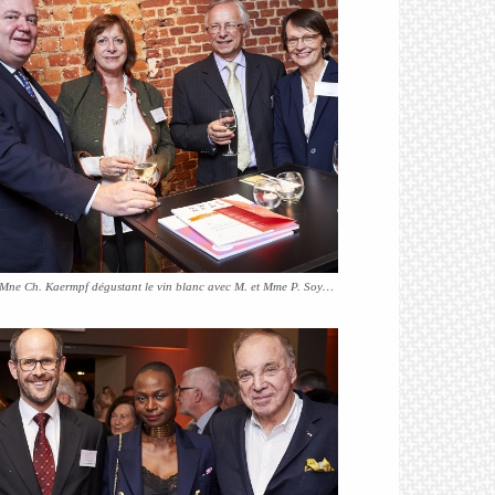
M. et Mne Ch. Kaermpf dégustant le vin blanc avec M. et Mme P. Soyeur