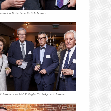
assadeur U. Bucher et M. P.-L. Leyvraz
. Russotto avec MM. E. Engler, Th. Steiger et J. Russotto