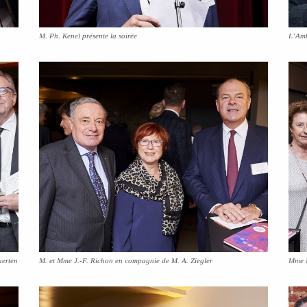
M. Ph. Kenel présente la soirée
L’Amb
aerten
M. et Mme J.-F. Richon en compagnie de M. A. Ziegler
Mme N