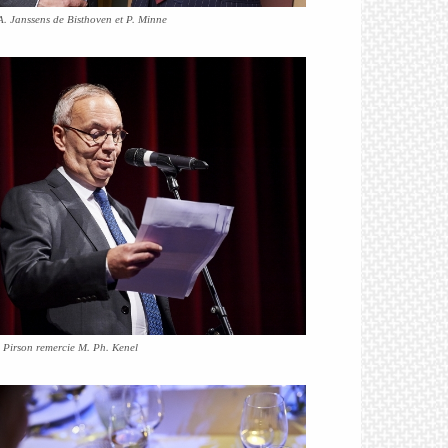
. Janssens de Bisthoven et P. Minne
 Pirson remercie M. Ph. Kenel