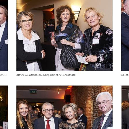
Mme V. Deltombe aux côtés de MM. M. Pirson, R. Trenker et Ch. Hendboeg
Mmes G. Tassin, M. Grégoire et A. Brauman