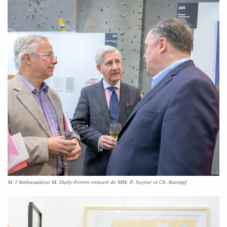
M. l’Ambassadeur M. Dutly-Perren entouré de MM. P. Soyeur et Ch. Kaempf