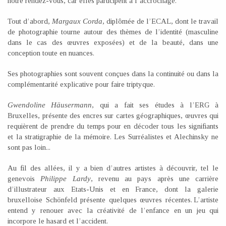
notre rendez-vous, car elles participent à l’accrochage.
Tout d’abord,
Margaux Corda
, diplômée de l’ECAL, dont le travail
de photographie tourne autour des thèmes de l’identité (masculine
dans le cas des œuvres exposées) et de la beauté, dans une
conception toute en nuances.
Ses photographies sont souvent conçues dans la continuité ou dans la
complémentarité explicative pour faire triptyque.
Gwendoline Häusermann
, qui a fait ses études à l’ERG à
Bruxelles, présente des encres sur cartes géographiques, œuvres qui
requièrent de prendre du temps pour en décoder tous les signifiants
et la stratigraphie de la mémoire. Les Surréalistes et Alechinsky ne
sont pas loin...
Au fil des allées, il y a bien d’autres artistes à découvrir, tel le
genevois
Philippe Lardy
, revenu au pays après une carrière
d’illustrateur aux Etats-Unis et en France, dont la galerie
bruxelloise Schönfeld présente quelques œuvres récentes. L’artiste
entend y renouer avec la créativité de l’enfance en un jeu qui
incorpore le hasard et l’accident.