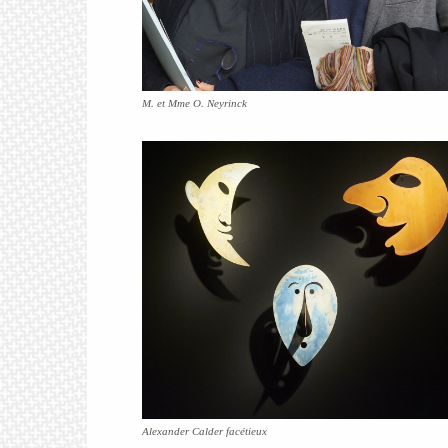
M. et Mme O. Neyrinck
Alexander Calder facétieux