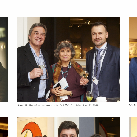
Mme B. Beeckmans entourée de MM. Ph. Kenel et B. Nelis
Mr P.