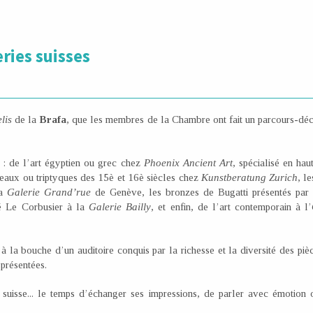
ries suisses
lis
de la
Brafa
, que les membres de la Chambre ont fait un parcours-décou
t : de l’art égyptien ou grec chez
Phoenix Ancient Art
, spécialisé en hau
neaux ou triptyques des 15è et 16è siècles chez
Kunstberatung Zurich
, l
la
Galerie Grand’rue
de Genève, les bronzes de Bugatti présentés par
né Le Corbusier à la
Galerie Bailly
, et enfin, de l’art contemporain à l’
à la bouche d’un auditoire conquis par la richesse et la diversité des pièce
 présentées.
 suisse... le temps d’échanger ses impressions, de parler avec émotion