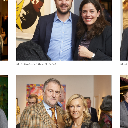
M. L. Godart et Mme D. Lebel
M. et