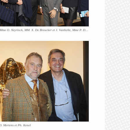
M. et Mme O. Neyrinck, MM. X. De Breucker et J. Vanbelle, Mme P. Dedoncker et M. J. Aswin
. Mertens et Ph. Kenel