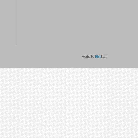
website by
Blue
Leaf