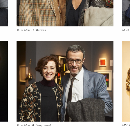
M. et Mme D. Mertens
M. et Mme M. Sangouard
MM. D