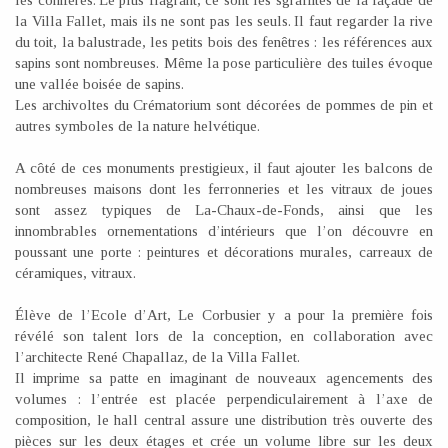
les conifères. Le plus flagrant, ce sont les sgraffites de la façade de
la Villa Fallet, mais ils ne sont pas les seuls. Il faut regarder la rive
du toit, la balustrade, les petits bois des fenêtres : les références aux
sapins sont nombreuses. Même la pose particulière des tuiles évoque
une vallée boisée de sapins.
Les archivoltes du Crématorium sont décorées de pommes de pin et
autres symboles de la nature helvétique.
A côté de ces monuments prestigieux, il faut ajouter les balcons de
nombreuses maisons dont les ferronneries et les vitraux de joues
sont assez typiques de La-Chaux-de-Fonds, ainsi que les
innombrables ornementations d’intérieurs que l’on découvre en
poussant une porte : peintures et décorations murales, carreaux de
céramiques, vitraux.
Élève de l’Ecole d’Art, Le Corbusier y a pour la première fois
révélé son talent lors de la conception, en collaboration avec
l’architecte René Chapallaz, de la Villa Fallet.
Il imprime sa patte en imaginant de nouveaux agencements des
volumes : l’entrée est placée perpendiculairement à l’axe de
composition, le hall central assure une distribution très ouverte des
pièces sur les deux étages et crée un volume libre sur les deux